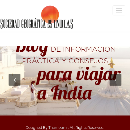
Blog
DE INFORMACIÓN
PRÁCTICA Y CONSEJOS
        para viajar 
a India
Designed By
Themeum
l All Rights Reserved.