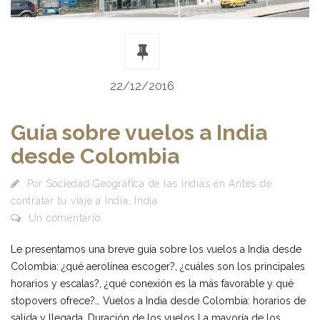
22/12/2016
Guía sobre vuelos a India
desde Colombia
Por
Sociedad Geográfica de las Indias
en
Antes de
contratar tu viaje a India
,
India
Un comentario
Le presentamos una breve guía sobre los vuelos a India desde
Colombia: ¿qué aerolínea escoger?, ¿cuáles son los principales
horarios y escalas?, ¿qué conexión es la más favorable y qué
stopovers ofrece?… Vuelos a India desde Colombia: horarios de
salida y llegada. Duración de los vuelos La mayoría de los