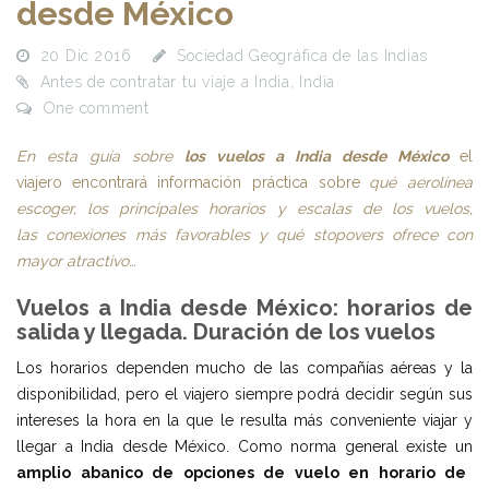
desde México
20 Dic 2016
Sociedad Geográfica de las Indias
Antes de contratar tu viaje a India
,
India
One comment
En esta guía sobre
los vuelos a India desde México
el
viajero
encontrará información práctica sobre
qué aerolínea
escoger, los principales horarios y escalas de los vuelos,
las conexiones más favorables y qué stopovers ofrece con
mayor atractivo…
Vuelos a India desde México: h
orarios de
salida y llegada. Duración de los vuelos
Los horarios dependen mucho de las compañías aéreas y la
disponibilidad, pero el viajero siempre podrá decidir según sus
intereses la hora en la que le resulta más conveniente viajar y
llegar a India desde México. Como norma general existe un
amplio abanico de opciones de vuelo en horario de