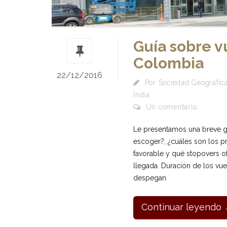
Guía sobre v
Colombia
22/12/2016
Por
Sociedad Geográfica
India
Un comentario
Le presentamos una breve gu
escoger?, ¿cuáles son los pr
favorable y qué stopovers o
llegada. Duración de los vu
despegan
Continuar leyendo