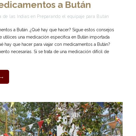
medicamentos a Bután
 de las Indias
en
Preparando el equipaje para Bután
mentos a Bután. ¿Qué hay que hacer? Sigue estos consejos
ue utilices una medicación específica en Bután importada
ué hay que hacer para viajar con medicamentos a Bután?
nto necesarias. Si se trata de una medicación difícil de
 →