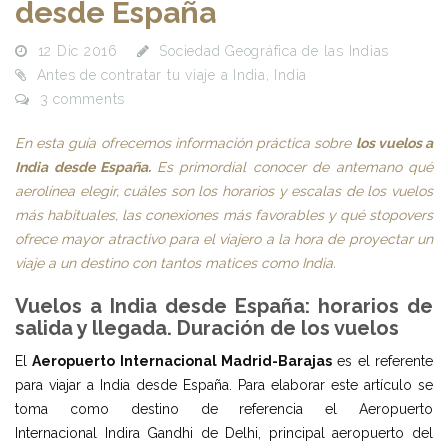
desde España
12 Dic 2016
Sociedad Geográfica de las Indias
Antes de contratar tu viaje a India
,
India
3 comments
En esta guía ofrecemos información práctica sobre
los vuelos a
India desde España.
Es primordial conocer de antemano qué
aerolínea elegir, cuáles son los horarios y escalas de los vuelos
más habituales, las conexiones más favorables y qué stopovers
ofrece mayor atractivo para el viajero a la hora de proyectar un
viaje a un destino con tantos matices como India.
Vuelos a India desde España: h
orarios de
salida y llegada. Duración de los vuelos
El
Aeropuerto Internacional Madrid-Barajas
es el referente
para viajar a India desde España. Para elaborar este artículo se
toma como destino de referencia el Aeropuerto
Internacional Indira Gandhi de Delhi, principal aeropuerto del