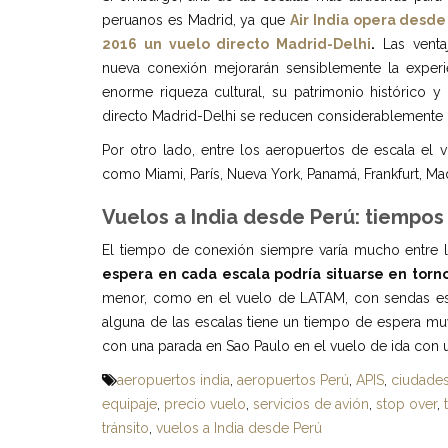
peruanos es Madrid, ya que
Air India opera desde
2016 un vuelo directo Madrid-Delhi
.
Las venta
nueva conexión mejorarán sensiblemente la experie
enorme riqueza cultural, su patrimonio histórico y
directo Madrid-Delhi se reducen considerablemente l
Por otro lado, entre los aeropuertos de escala el
como Miami, París, Nueva York, Panamá, Frankfurt, Ma
Vuelos a India desde Perú: tiempo
El tiempo de conexión siempre varía mucho entre l
espera en cada escala podría situarse en torno
menor, como en el vuelo de LATAM, con sendas esc
alguna de las escalas tiene un tiempo de espera m
con una parada en Sao Paulo en el vuelo de ida con u
aeropuertos india
,
aeropuertos Perú
,
APIS
,
ciudades
equipaje
,
precio vuelo
,
servicios de avión
,
stop over
,
tránsito
,
vuelos a India desde Perú