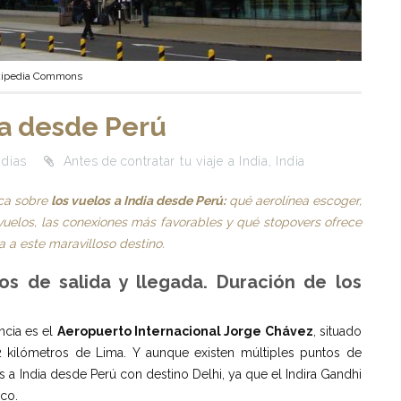
ipedia Commons
ia desde Perú
ndias
Antes de contratar tu viaje a India
,
India
ica sobre
los vuelos a India desde Perú:
qué aerolínea escoger,
 vuelos, las conexiones más favorables y qué stopovers ofrece
a a este maravilloso destino.
ios de salida y llegada. Duración de los
ncia es el
Aeropuerto Internacional Jorge Chávez
, situado
12 kilómetros de Lima. Y aunque existen múltiples puntos de
os a India desde Perú con destino Delhi, ya que el Indira Gandhi
ico.