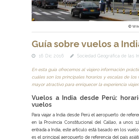
© Wik
Guía sobre vuelos a Ind
16 Dic 2016
Sociedad Geográfica de las I
En esta guía ofrecemos al viajero información práct
cuáles son los principales horarios y escalas de los
mayor atractivo para enriquecer la experiencia viajer
Vuelos a India desde Perú: h
orar
vuelos
Para viajar a India desde Perú el aeropuerto de refere
en la Provincia Constitucional del Callao, a unos 
entrada a India, este artículo está basado en los vuel
es el principal aeropuerto de referencia del país asiát