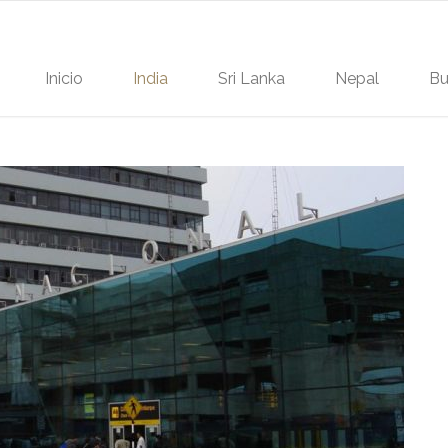
Inicio
India
Sri Lanka
Nepal
Bu