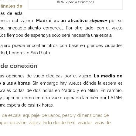
© Wikipedia Commons
 finales de
jas de esta
ncia del viajero.
Madrid es un atractivo
stopover
por su
 su innegable aliento comercial. Por otro lado, con el vuelo
os tiempos de espera: ya solo será necesaria una escala.
 viajero puede encontrar otros con base en grandes ciudades
drid, Londres o Sao Paulo.
s de conexión
as opciones de vuelo elegidas por el viajero.
La media de
 a las 5 horas
. Sin embargo hay vuelos dónde la espera es
alas cortas de dos horas en Madrid y en Milán. En cambio,
uy superior; como en otro vuelo operado también por LATAM,
na espera de casi 13 horas.
 de escala
,
equipaje
,
peruanos
,
peso y dimensiones de
tipos de avión
,
viajar a India desde Perú
,
visados
,
visas de