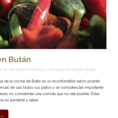
en Bután
a de las Indias
en
Dudas y consejos en destino Bután
tiva de la cocina de Bután es su inconfundible sabor picante.
encial de casi todos sus platos y se considera tan importante
neses no concebirían una comida que no sea picante. Estas
ara no perderte y saber
 →