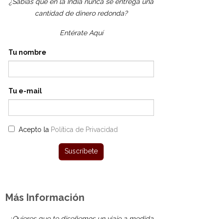
¿Sabías que en la India nunca se entrega una
cantidad de dinero redonda?
Entérate Aquí
Tu nombre
Tu e-mail
Acepto la
Política de Privacidad
Más Información
¿Quieres que te diseñemos un viaje a medida