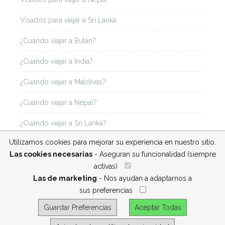
Visados para viajar a Sri Lanka
¿Cuándo viajar a Bután?
¿Cuándo viajar a India?
¿Cuándo viajar a Maldivas?
¿Cuándo viajar a Nepal?
¿Cuándo viajar a Sri Lanka?
Utilizamos cookies para mejorar su experiencia en nuestro sitio.
Las cookies necesarias
- Aseguran su funcionalidad (siempre
activas)
__
Las de marketing
- Nos ayudan a adaptarnos a
sus preferencias
__
Guardar Preferencias
Aceptar Todas
Designed By
Themeum
l All Rights Reserved.
Inicio
Blog
Quiénes somos
Contacto