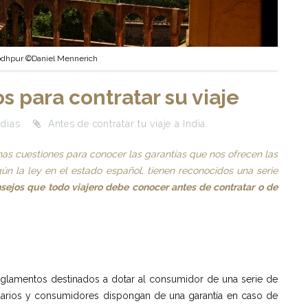
odhpur ©Daniel Mennerich
os para contratar su viaje
ndias
Antes de contratar tu viaje a India
nas cuestiones para conocer las garantías que nos ofrecen las
ún la ley en el estado español, tienen reconocidos una serie
nsejos que todo viajero debe conocer antes de contratar o de
eglamentos destinados a dotar al consumidor de una serie de
arios y consumidores dispongan de una garantía en caso de