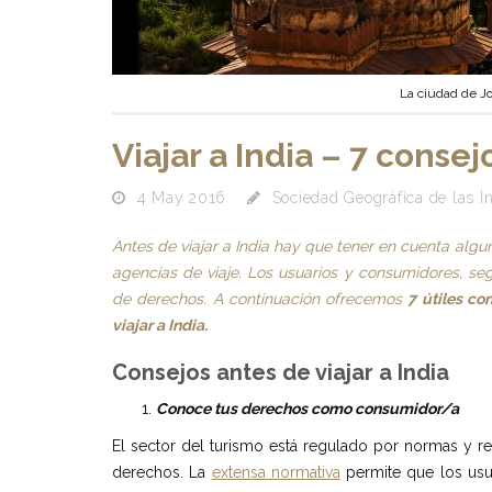
La ciudad de J
Viajar a India – 7 consej
4 May 2016
Sociedad Geográfica de las I
Antes de viajar a India hay que tener en cuenta algu
agencias de viaje. Los usuarios y consumidores, seg
de derechos. A continuación ofrecemos
7 útiles co
viajar a India.
Consejos antes de viajar a India
Conoce tus derechos como consumidor/a
El sector del turismo está regulado por normas y r
derechos. La
extensa normativa
permite que los usu