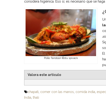
considera higiénica. Eso sí, es necesario que se hag
¿
Un
la
co
a
Si
so
El
Pollo Tandoori ©stu spivack
ha
pu
Valora este artículo
chapati
,
comer con las manos
,
comida india
,
espec
India
,
thali