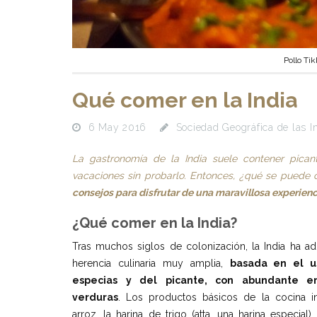
Pollo Ti
Qué comer en la India
6 May 2016
Sociedad Geográfica de las I
La gastronomía de la India suele contener pican
vacaciones sin probarlo. Entonces, ¿qué se puede
consejos para disfrutar de una maravillosa experienci
¿Qué comer en la India?
Tras muchos siglos de colonización, la India ha ad
herencia culinaria muy amplia,
basada en el u
especias y del picante, con abundante 
verduras
. Los productos básicos de la cocina i
arroz, la harina de trigo (atta, una harina especial