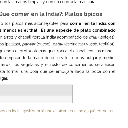
a con las manos limpias y con una correcta manicura.
Qué comer en la India?: Platos típicos
o los platos más aconsejables para
comer en la India con
s manos es el thali
.
Es una especie de plato combinado
n arroz y chapati (tortilla india) acompañado de
dhal
(lentejas),
loo
(patatas),
paneer
(queso),
palak
(espinacas) y
gobi
(coliflor).
guiendo el protocolo hay que trocea el chapati con las manos,
lo empleando la mano derecha y los dedos pulgar y medio.
 arroz, los vegetales y el resto de condimentos se amasan
sta formar una bola que se empujará hacia la boca con el
lgar.
ias en India
,
gastronomía india
,
picante en India
,
qué comer en