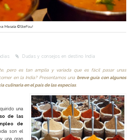
kka Masala ©SteFou!
ndias
Dudas y consejos en destino India
te, pero es tan amplia y variada que es fácil pasar unas
 comer en la India? Presentamos una
breve guía con algunos
a culinaria en el país de las especias
.
quirido una
so de las
empleo de
ndia son el
) y una gran