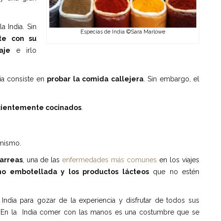
a India. Sin
Especias de India ©Sara Marlowe
te con su
aje
e irlo
dia consiste en
probar la comida callejera
. Sin embargo, el
icientemente cocinados
.
mismo.
iarreas
, una de las
enfermedades más comunes
en los viajes
o embotellada y los productos lácteos
que no estén
ndia para gozar de la experiencia y disfrutar de todos sus
 En la India comer con las manos es una costumbre que se