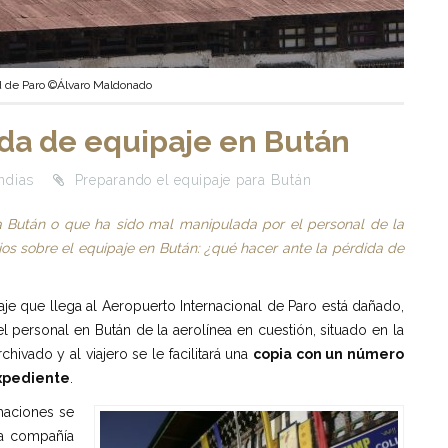
ad de Paro ©Álvaro Maldonado
ida de equipaje en Bután
ndias
Preparando el equipaje para Bután
 a Bután o que ha sido mal manipulada por el personal de la
jos sobre el equipaje en Bután: ¿qué hacer ante la pérdida de
aje que llega al Aeropuerto Internacional de Paro está dañado,
l personal en Bután de la aerolínea en cuestión, situado en la
hivado y al viajero se le facilitará una
copia con un número
expediente
.
maciones se
la compañía