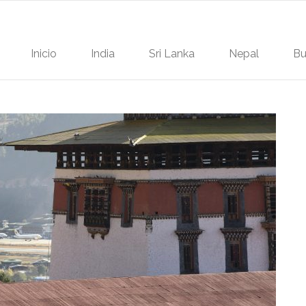
Inicio
India
Sri Lanka
Nepal
Bu