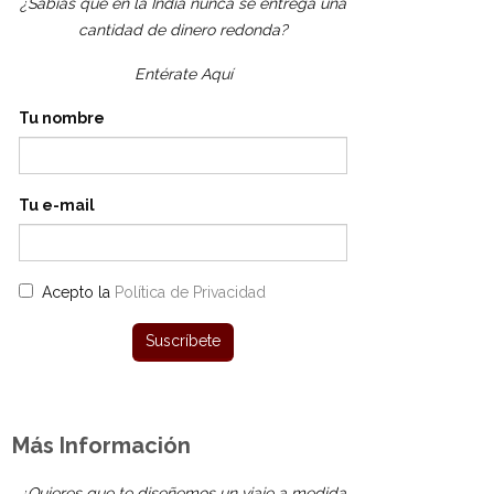
¿Sabías que en la India nunca se entrega una
cantidad de dinero redonda?
Entérate Aquí
Tu nombre
Tu e-mail
Acepto la
Política de Privacidad
Más Información
¿Quieres que te diseñemos un viaje a medida