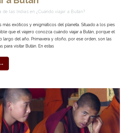
r a Bután
 de las Indias
en
¿Cuándo viajar a Bután?
s más exóticos y enigmáticos del planeta. Situado a los pies
ible que el viajero conozca cuándo viajar a Bután, porque el
o largo del año. Primavera y otoño, por ese orden, son las
 para visitar Bután. En estas
 →