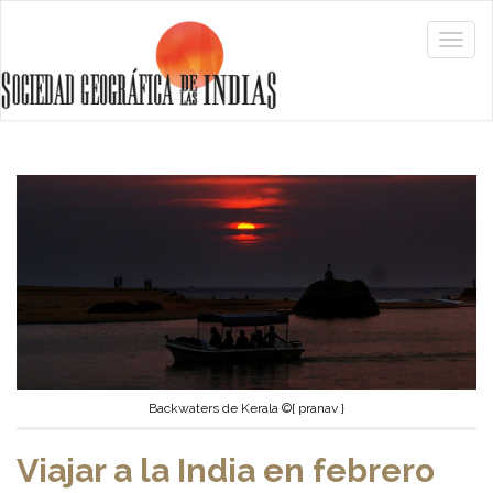
Backwaters de Kerala ©{ pranav }
Viajar a la India en febrero