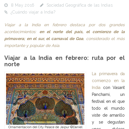
8 May 2016
Sociedad Geográfica de las Indias
¿Cuándo viajar a India?
Viajar a la India en febrero destaca por dos grandes
acontecimientos:
en el norte del país, el comienzo de la
primavera; en el sur, el carnaval de Goa
, considerado el más
importante y popular de Asia.
Viajar a la India en febrero: ruta por el
norte
La primavera da
comienzo en la
India
con Vasant
Panchami, un
festival en el que
todo el mundo
viste de amarillo
y se degustan
Ornamentacion del City Palace de Jaipur ©Daniel