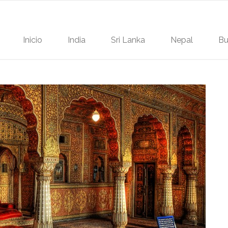
Inicio
India
Sri Lanka
Nepal
Bu