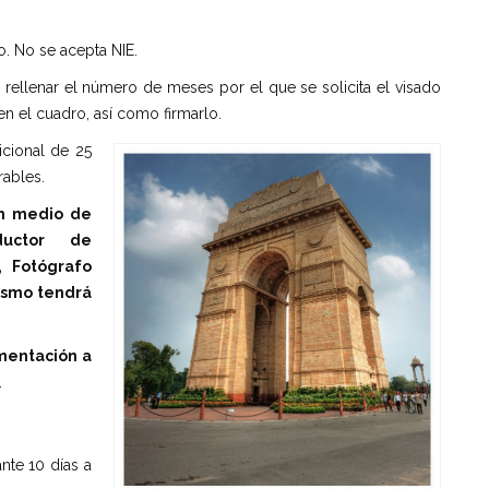
:
. No se acepta NIE.
rellenar el número de meses por el que se solicita el visado
en el cuadro, así como firmarlo.
icional de 25
rables.
 un medio de
uctor de
, Fotó
grafo
rismo tendrá
mentaci
ó
n a
.
nte 10 días a