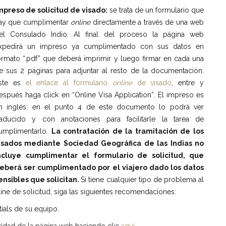
mpreso de solicitud de visado:
se trata de un formulario que
ay que cumplimentar
online
directamente a través de una web
el Consulado Indio. Al final del proceso la página web
xpedirá un impreso ya cumplimentado con sus datos en
ormato “.pdf” que deberá imprimir y luego firmar en cada una
e sus 2 páginas para adjuntar al resto de la documentación.
ste es
el enlace al formulario
online
de visado
, entre y
espués haga click en “Online Visa Application”. El impreso es
n inglés: en el punto 4 de este documento lo podrá ver
raducido y con anotaciones para facilitarle la tarea de
umplimentarlo.
La contrataci
ó
n de la tramitaci
ó
n de los
isados mediante Sociedad Geogr
á
fica de las Indias no
ncluye cumplimentar el formulario de solicitud, que
eber
á
ser cumplimentado por el viajero dado los datos
ensibles que solicitan.
Si tiene cualquier tipo de problema al
line de solicitud, siga las siguientes recomendaciones:
tials de su equipo.