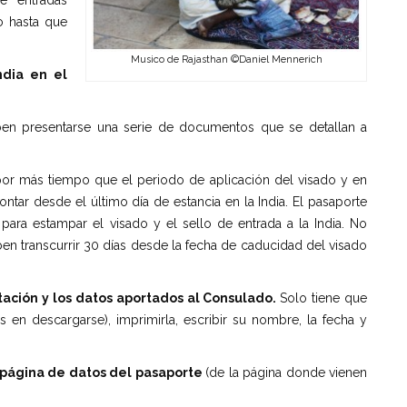
e entradas
o hasta que
Musico de Rajasthan ©Daniel Mennerich
ndia en el
eben presentarse una serie de documentos que se detallan a
por más tiempo que el periodo de aplicación del visado y en
ntar desde el último día de estancia en la India. El pasaporte
ara estampar el visado y el sello de entrada a la India. No
eben transcurrir 30 días desde la fecha de caducidad del visado
taci
ó
n y los datos aportados al Consulado.
Solo tiene que
en descargarse), imprimirla, escribir su nombre, la fecha y
 p
á
gina de datos del pasaporte
(de la página donde vienen