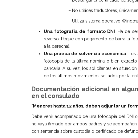
– Descargar el certificado de seg
– No utilices traductores, únicamen
– Utiliza sistema operativo Window
Una fotograf
í
a de formato DNI
. Ha de ser
reverso. Pegue con pegamento de barra la fotog
a la derecha).
Una prueba de solvencia económica
. Los
fotocopia de la última nómina o bien extract
bancaria. A su vez, los solicitantes en situaci
de los últimos movimientos sellados por la enti
Documentaci
ó
n adicional en algu
en el consulado
*Menores hasta 12 a
ñ
os, deben adjuntar un form
Debe venir acompañado de una fotocopia del DNI o
no vaya firmado por ambos padres y se acompañen la
con sentencia sobre custodia ó certificado de defunci