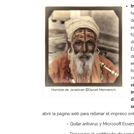
I
h
d
e
f
d
É
d
e
t
c
v
Hombre de Jaiselmer ©Daniel Mennerich
i
d
s
abrir la página web para rellenar el impreso on
– Quitar antivirus y Microsoft Essen