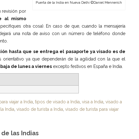
Puerta de la India en Nueva Delhi ©Daniel Mennerich
 revisión por
e al mismo
pecifiques otra cosa). En caso de que, cuando la mensajería
 dejará una nota de aviso con un número de teléfono donde
nto.
ió
n hasta que se entrega el pasaporte ya visado es de
s orientativo ya que dependerán de la agilidad con la que el
abaja de lunes a viernes
excepto festivos en España e India.
ara viajar a India
,
tipos de visado a India
,
visa a India
,
visado a
la India
,
visado de turista a India
,
visado de turista para viajar
de las Indias