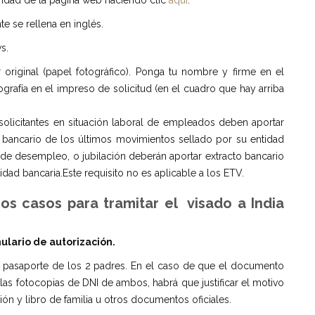
uridad de la página web haciendo clic
aquí
.
te se rellena en inglés.
s.
 original (papel fotográfico). Ponga tu nombre y firme en el
rafía en el impreso de solicitud (en el cuadro que hay arriba
 solicitantes en situación laboral de empleados deben aportar
o bancario de los últimos movimientos sellado por su entidad
ón de desempleo, o jubilación deberán aportar extracto bancario
dad bancaria.Este requisito no es aplicable a los ETV.
nos casos para tramitar el
visado a India
ulario de autorizaci
ó
n
.
 pasaporte de los 2 padres. En el caso de que el documento
s fotocopias de DNI de ambos, habrá que justificar el motivo
ón y libro de familia u otros documentos oficiales.