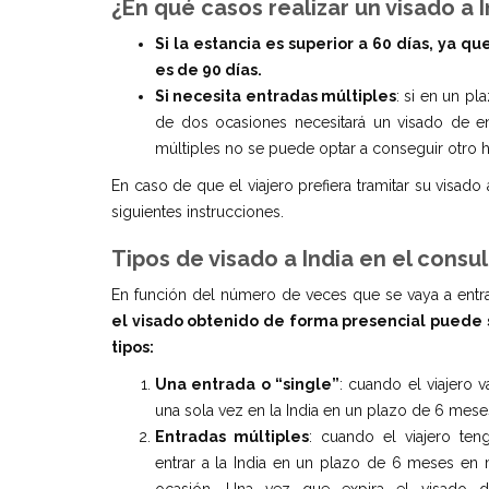
¿En qué casos realizar un visado a 
Si la estancia es superior a 60 días, ya que
es de 90 días.
Si necesita entradas múltiples
: si en un pl
de dos ocasiones necesitará un visado de en
múltiples no se puede optar a conseguir otro h
En caso de que el viajero prefiera tramitar su visado
siguientes instrucciones.
Tipos de visado a India en el consu
En función del número de veces que se vaya a entrar
el visado obtenido de forma presencial puede 
tipos:
Una entrada o
“
single
”
: cuando el viajero v
una sola vez en la India en un plazo de 6 mese
Entradas m
ú
ltiples
: cuando el viajero te
entrar a la India en un plazo de 6 meses en