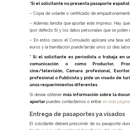
*Si el solicitante no presenta pasaporte espa
ñ
ol
– Copia de volante o certificado de empadronamiento
– Además tendrá que aportar este impreso. Hay que 
(por defecto 6) y los datos personales que se piden 
– En estos casos el Consulado aplicará una tasa ad
euros y la tramitación puede tardar unos 10 días labo
* Si el solicitante es periodista o trabaja en
comunicació
n o como Productor, Prod
cine/televisió
n, Cá
mara profesional, Escritor
profesional o Publicista y pide un visado de tu
unos requerimientos diferentes.
Si desea obtener
m
á
s informaci
ó
n sobre la docu
aportar
puedes contactarnos o entrar
en esta página
Entrega de pasaportes ya visados
El solicitante deberá prescindir de su pasaporte dura