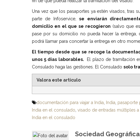
fin de que pueda realizar la tramitación del visado.
Una vez que los pasaportes ya estén visados, tras su
parte de Infoservice,
se enviarán directament
domicilio en el que se recogieron
(salvo que es
pase por su domicilio no pueda hacer la entrega,
podrá llamar para concertar la entrega en otro mome
El tiempo desde que se recoge la documentac
unos 5 dí
as laborables.
El plazo de tramitación e
Consulado haga las gestiones. El Consulado
solo tr
Valora este artículo
documentación para viajar a India
,
India
,
pasaporte p
India en el consulado
,
visado de entradas múltiples a 
India en el consulado
Sociedad Geográfica 