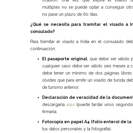
ocasión. Una vez que expira el visado d
múltiples no se puede optar a conseguir otr
no pase un plazo de 60 días.
¿Qué se necesita para tramitar el visado a I
consulado?
Para tramitar el visado a India en el consulado d
continuación:
El pasaporte original
, que debe ser válido 
cualquier caso debe ser válido seis meses a co
debe tener un mínimo de dos páginas libres p
olvides que para emitir un visado de turista d
de turismo anterior.
Declaraci
ó
n de veracidad de la documen
descargarla
aquí
(puede tardar unos segundos 
firmarla.
Fotocopia en papel A4 (folio entero) de la
tus datos personales y la fotografía).