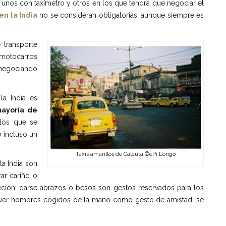
 unos con taxímetro y otros en los que tendrá que negociar el
en la India
no se consideran obligatorias, aunque siempre es
 transporte
 motocarros
 negociando
la India es
mayoría de
 los que se
o incluso un
Taxis amarillos de Calcuta ©ePi.Longo
a India son
rar cariño o
reción: darse abrazos o besos son gestos reservados para los
ual ver hombres cogidos de la mano como gesto de amistad; se