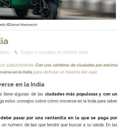
elhi ©Daniel Mennerich
ia
ndias
Dudas y consejos en destino India
 un subcontinente.
Con una veintena de ciudades por encima
verse en la India
para disfrutar al máximo del viaje.
rse en la India
ia tiene algunas de las
ciudades más populosas y con un
iga estos consejos sobre cómo moverse en la India para saber
o debe pasar por una ventanilla en la que se
paga por
a un número de taxi que tendrá que buscar a su salida. En las