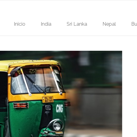
Inicio
India
Sri Lanka
Nepal
Bu