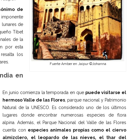
inónimo de
 imponente
s lunares de
queño Tíbet
nales de la
an por esta
resalta los
ares.
Fuerte Amber en Jaipur ©Johanna
India en
En junio comienza la temporada en que
puede visitarse el
hermoso Valle de las Flores
, parque nacional y Patrimonio
Natural de la UNESCO. Es considerado uno de los últimos
lugares donde encontrar numerosas especies de flora
alpina. Además, el Parque Nacional del Valle de las Flores
cuenta con
especies animales propias como el ciervo
almizclero, el leopardo de las nieves, el thar del