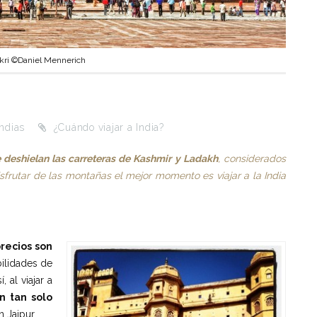
ikri ©Daniel Mennerich
Indias
¿Cuándo viajar a India?
 deshielan las carreteras de Kashmir y Ladakh
, considerados
disfrutar de las montañas el mejor momento es viajar a la India
precios son
ilidades de
 al viajar a
n tan solo
 Jaipur.