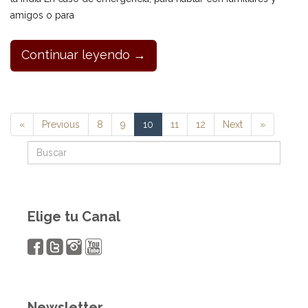
amigos o para
Continuar leyendo →
«
Previous
8
9
10
11
12
Next
»
Elige tu Canal
Newsletter